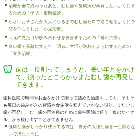
治療が全て終わったあと、むし歯や歯周病が再発しないようにす
るための
「予防・定期健診」
小さいお子さんが大人になるまでむし歯ゼロで過ごせるように予
防を中心とした
「小児治療」
口元の見た目や咬み合わせを改善するための
「矯正治療」
白い歯で素敵に笑えて、明るい生活が送れるようにするための
「審美治療」
歯は一度削ってしまうと、長い年月をかけ
て、削ったところからまたむし歯が再発し
てきます。
歯科医院で時間やお金をかけて削って詰める治療をしても、そもそ
も毎日の歯みがきの習慣や食生活を変えていかない限り、またむし
歯が再発し、むし歯の再治療のために歯科医院に通う「負のサイク
ル」から抜け出すことができません。
健康な歯がしっかり残ってる方は、自分の大切な歯を一生削らな
いで済むように