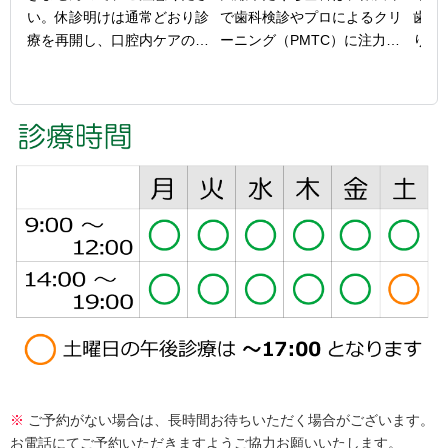
い。休診明けは通常どおり診
で歯科検診やプロによるクリ
歯並
療を再開し、口腔内ケアのご
ーニング（PMTC）に注力
り、
相談や定期メンテナンスも承
し、お口のトラブルを早期に
とお
ります。ご不便をおかけしま
発見・対処しています。

当院
すが、どうぞよろしくお願い
ご自身での毎日の歯磨きだけ
を利
いたします。
では落としきれない汚れや歯
を作
石も、専用の機器を使ってき
ピー
れいに除去することが可能で
どを
す。

また
定期的にメンテナンスを受け
にく
ることで、お口の中を清潔に
置な
保ち、むし歯や歯周病のリス
イフ
クを減らすことができます。

いた
お口の健康状態を確認しに、
きれ
足をお運びください。
まず
さい
※
ご予約がない場合は、長時間お待ちいただく場合がございます。
お電話にてご予約いただきますようご協力お願いいたします。